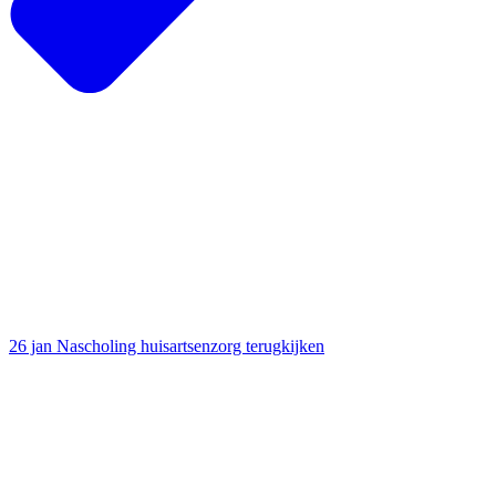
26 jan
Nascholing huisartsenzorg terugkijken