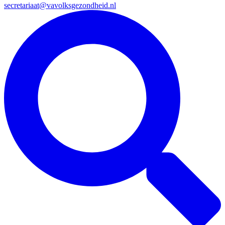
secretariaat@vavolksgezondheid.nl