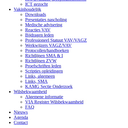
ICT gezocht
Vakinhoudelijk
Downloads
Presentaties nascholing
Medische advisering
Reacties VAV
Bijdragen leden
Professioneel Statuut VAV/VAGZ
Werkwijzers VAGZ/VAV
Protocollen/handboeken
Richtlijnen SMA & I
Richtlijnen ZVW
Proefschriften leden
Scripties opleidingen
Links, algemeen
Links, SMA
KAMG Sectie Onderzoek
Wilsbekwaamheid
Algemene informatie
VIA Register Wilsbekwaamheid
FAQ
Nieuws
Agenda
Contact