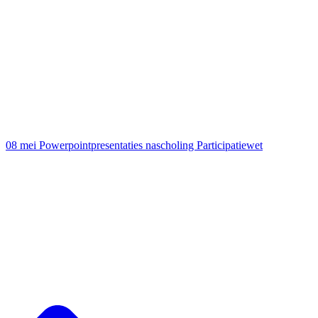
08 mei
Powerpointpresentaties nascholing Participatiewet